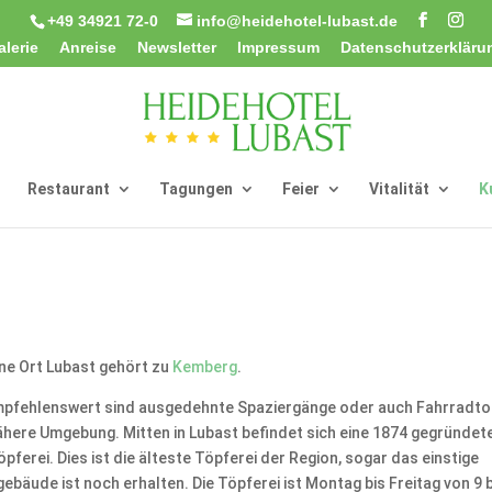
+49 34921 72-0
info@heidehotel-lubast.de
alerie
Anreise
Newsletter
Impressum
Datenschutzerkläru
Restaurant
Tagungen
Feier
Vitalität
K
ine Ort Lubast gehört zu
Kemberg
.
mpfehlenswert sind ausgedehnte Spaziergänge oder auch Fahrradt
nähere Umgebung. Mitten in Lubast befindet sich eine 1874 gegründet
pferei. Dies ist die älteste Töpferei der Region, sogar das einstige
ebäude ist noch erhalten. Die Töpferei ist Montag bis Freitag von 9 