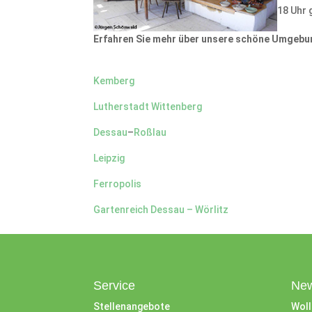
18 Uhr 
Erfahren Sie mehr über unsere schöne Umgebu
Kemberg
Lutherstadt Wittenberg
Dessau
–
Roßlau
Leipzig
Ferropolis
Gartenreich Dessau – Wörlitz
Service
New
Stellenangebote
Woll