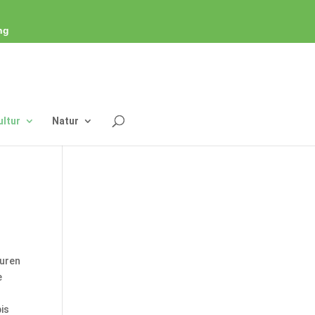
ng
ultur
Natur
ouren
e
bis