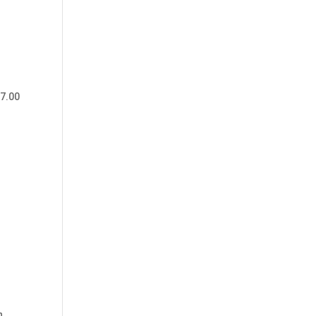
07.00
h