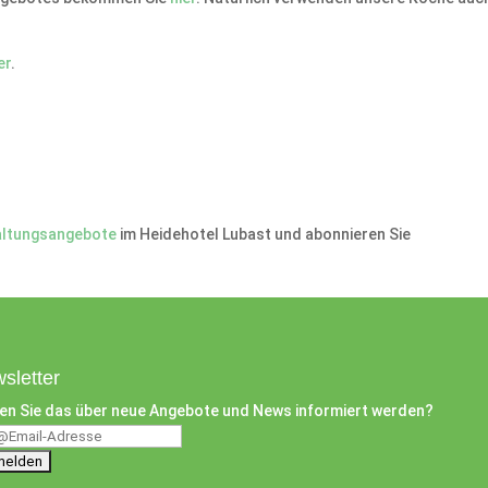
er
.
altungsangebote
im Heidehotel Lubast und abonnieren Sie
sletter
en Sie das über neue Angebote und News informiert werden?