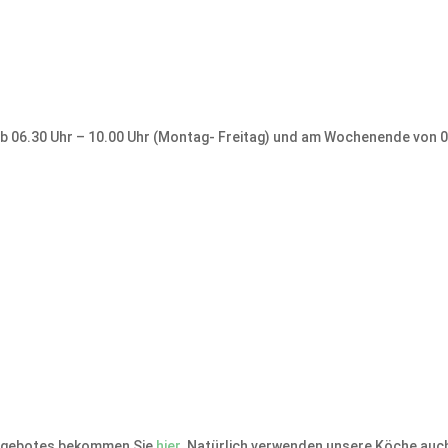
ab 06.30 Uhr – 10.00 Uhr (Montag- Freitag) und am Wochenende von 
angebotes bekommen Sie
hier
. Natürlich verwenden unsere Köche auc