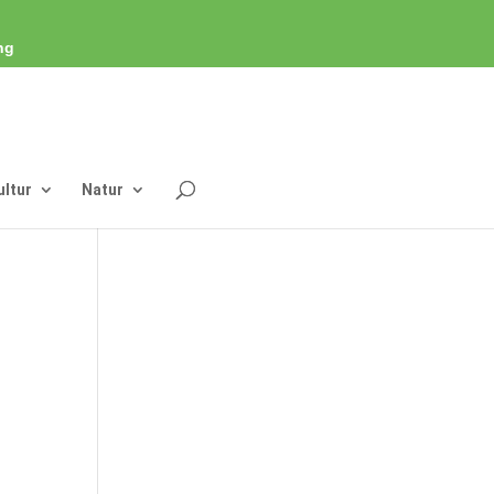
ng
ultur
Natur