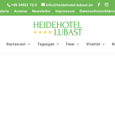
+49 34921 72-0
info@heidehotel-lubast.de
alerie
Anreise
Newsletter
Impressum
Datenschutzerkläru
Restaurant
Tagungen
Feier
Vitalität
K