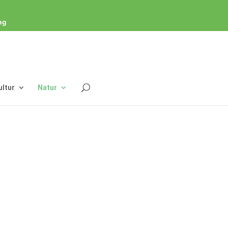
ng
ultur
Natur