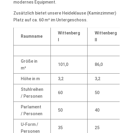
modernes Equipment.
Zusätzlich bietet unsere Heideklause (Kaminzimmer)
Platz auf ca. 60 m² im Untergeschoss.
Wittenberg
Wittenberg
Raumname
I
II
Größe in
101,0
86,0
m²
Höhe in m
3,2
3,2
Stuhlreihen
60
50
/ Personen
Parlament
50
40
/ Personen
U-Form /
35
25
Personen