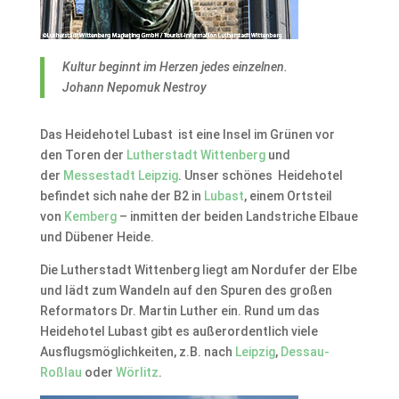
Kultur beginnt im Herzen jedes einzelnen.
Johann Nepomuk Nestroy
Das Heidehotel Lubast ist eine Insel im Grünen vor
den Toren der
Lutherstadt Wittenberg
und
der
Messestadt Leipzig
. Unser schönes Heidehotel
befindet sich nahe der B2 in
Lubast
, einem Ortsteil
von
Kemberg
– inmitten der beiden Landstriche Elbaue
und Dübener Heide.
Die Lutherstadt Wittenberg liegt am Nordufer der Elbe
und lädt zum Wandeln auf den Spuren des großen
Reformators Dr. Martin Luther ein. Rund um das
Heidehotel Lubast gibt es außerordentlich viele
Ausflugsmöglichkeiten, z.B. nach
Leipzig
,
Dessau-
Roßlau
oder
Wörlitz
.