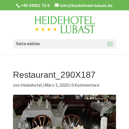
+49 34921 72-0
info@heidehotel-lubast.de
Seite wählen
Restaurant_290X187
von
Heidehotel
|
März 2, 2020
|
0 Kommentare