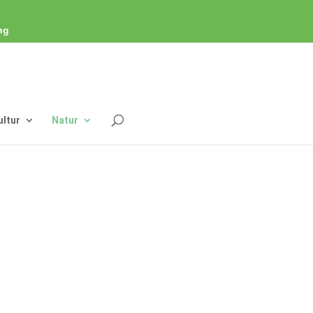
ng
ultur
Natur