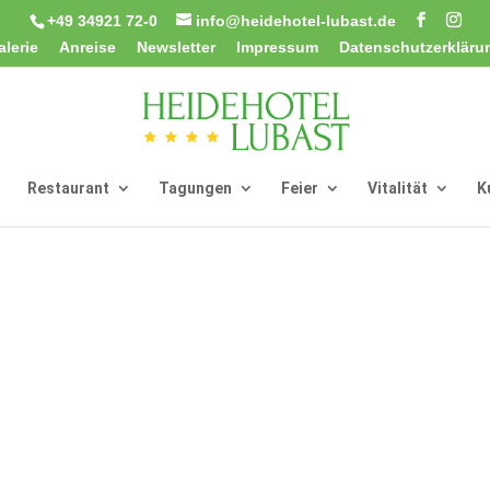
+49 34921 72-0
info@heidehotel-lubast.de
alerie
Anreise
Newsletter
Impressum
Datenschutzerkläru
Restaurant
Tagungen
Feier
Vitalität
K