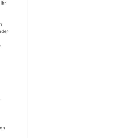
 Ihr
m
 oder
e
e
von