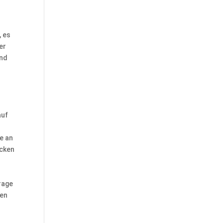
, es
er
und
auf
e an
ecken
rage
ten