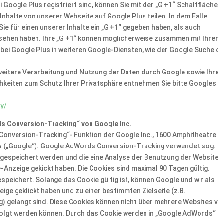
Google Plus registriert sind, können Sie mit der „G +1“ Schaltfläche
nhalte von unserer Webseite auf Google Plus teilen. In dem Falle
ie für einen unserer Inhalte ein „G +1“ gegeben haben, als auch
gesehen haben. Ihre „G +1“ können möglicherweise zusammen mit Ihre
bei Google Plus in weiteren Google-Diensten, wie der Google Suche
eitere Verarbeitung und Nutzung der Daten durch Google sowie Ihr
hkeiten zum Schutz Ihrer Privatsphäre entnehmen Sie bitte Googles
cy/
s Conversion-Tracking“ von Google Inc.
onversion-Tracking“- Funktion der Google Inc., 1600 Amphitheatre
es („Google“). Google AdWords Conversion-Tracking verwendet sog.
 gespeichert werden und die eine Analyse der Benutzung der Websit
-Anzeige gekickt haben. Die Cookies sind maximal 90 Tagen gültig.
eichert. Solange das Cookie gültig ist, können Google und wir als
ige geklickt haben und zu einer bestimmten Zielseite (z.B.
) gelangt sind. Diese Cookies können nicht über mehrere Websites 
lgt werden können. Durch das Cookie werden in „Google AdWords“