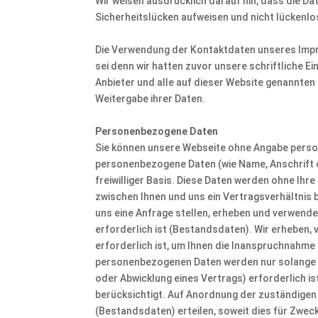
Wir weisen ausdrücklich darauf hin, dass die Da
Sicherheitslücken aufweisen und nicht lückenlo
Die Verwendung der Kontaktdaten unseres Impr
sei denn wir hatten zuvor unsere schriftliche Ei
Anbieter und alle auf dieser Website genannte
Weitergabe ihrer Daten.
Personenbezogene Daten
Sie können unsere Webseite ohne Angabe perso
personenbezogene Daten (wie Name, Anschrift o
freiwilliger Basis. Diese Daten werden ohne Ihr
zwischen Ihnen und uns ein Vertragsverhältnis 
uns eine Anfrage stellen, erheben und verwend
erforderlich ist (Bestandsdaten). Wir erheben
erforderlich ist, um Ihnen die Inanspruchnah
personenbezogenen Daten werden nur solange g
oder Abwicklung eines Vertrags) erforderlich i
berücksichtigt. Auf Anordnung der zuständigen S
(Bestandsdaten) erteilen, soweit dies für Zwec