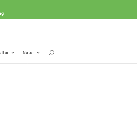
ng
ultur
Natur