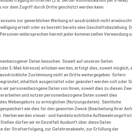
tenübertragung im Internet (z.B. bei der Kommunikation per E-Mail)
s vor dem Zugriff durch Dritte geschützt werden kann.
essums zur gewerblichen Werbung ist ausdrücklich nicht erwünscht
nwilligung erteilt oder es besteht bereits eine Geschäftsbeziehung. D
n Personen widersprechen hiermit jeder kommerziellen Verwendung 
nenbezogener Daten besuchen. Soweit auf unseren Seiten
der E-Mail Adresse) erhoben werden, erfolgt dies, soweit möglich, 
e ausdrückliche Zustimmung nicht an Dritte weitergegeben. Sofern
begründet, inhaltlich ausgestaltet oder geändert werden soll oder Si
en wir personenbezogene Daten von Ihnen, soweit dies zu diesen Zw
, verarbeiten und nutzen personenbezogene Daten soweit dies
me des Webangebots zu ermöglichen (Nutzungsdaten). Sämtliche
espeichert wie dies für den geannten Zweck (Bearbeitung Ihrer Anf
st. Hierbei werden steuer- und handelsrechtliche Aufbewahrungsfris
tellen dürfen wir im Einzelfall Auskunft über diese Daten
ke der Strafverfolgung, zur Gefahrenabwehr, zur Erfüllung der