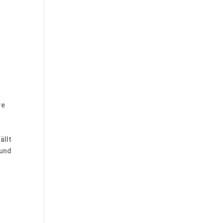
re
ällt
 und