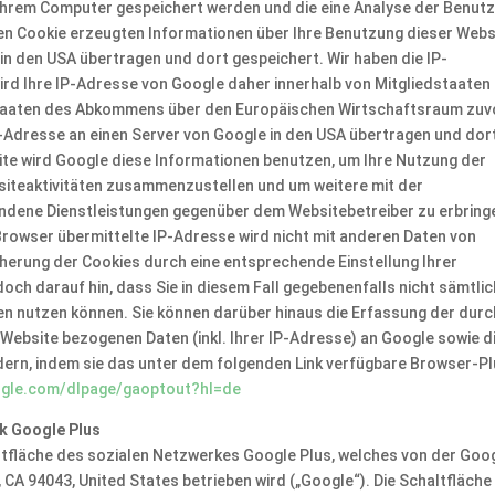
f Ihrem Computer gespeichert werden und die eine Analyse der Benut
den Cookie erzeugten Informationen über Ihre Benutzung dieser Webs
in den USA übertragen und dort gespeichert. Wir haben die IP-
wird Ihre IP-Adresse von Google daher innerhalb von Mitgliedstaaten
staaten des Abkommens über den Europäischen Wirtschaftsraum zuv
IP-Adresse an einen Server von Google in den USA übertragen und dor
ite wird Google diese Informationen benutzen, um Ihre Nutzung der
siteaktivitäten zusammenzustellen und um weitere mit der
ndene Dienstleistungen gegenüber dem Websitebetreiber zu erbring
Browser übermittelte IP-Adresse wird nicht mit anderen Daten von
erung der Cookies durch eine entsprechende Einstellung Ihrer
och darauf hin, dass Sie in diesem Fall gegebenenfalls nicht sämtli
en nutzen können. Sie können darüber hinaus die Erfassung der durc
Website bezogenen Daten (inkl. Ihrer IP-Adresse) an Google sowie d
dern, indem sie das unter dem folgenden Link verfügbare Browser-Pl
oogle.com/dlpage/gaoptout?hl=de
k Google Plus
ltfläche des sozialen Netzwerkes Google Plus, welches von der Goo
 CA 94043, United States betrieben wird („Google“). Die Schaltfläche 