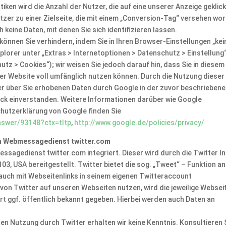
stiken wird die Anzahl der Nutzer, die auf eine unserer Anzeige geklic
utzer zu einer Zielseite, die mit einem „Conversion-Tag“ versehen wo
ch keine Daten, mit denen Sie sich identifizieren lassen.
können Sie verhindern, indem Sie in Ihren Browser-Einstellungen „kei
lorer unter „Extras > Internetoptionen > Datenschutz > Einstellung“
utz > Cookies“); wir weisen Sie jedoch darauf hin, dass Sie in diesem 
er Website voll umfänglich nutzen können. Durch die Nutzung dieser
der über Sie erhobenen Daten durch Google in der zuvor beschrieben
ck einverstanden. Weitere Informationen darüber wie Google
hutzerklärung von Google finden Sie
nswer/93148?ctx=tltp
,
http://www.google.de/policies/privacy/
em Webmessagedienst twitter.com
sagedienst twitter.com integriert. Dieser wird durch die Twitter In
03, USA bereitgestellt. Twitter bietet die sog. „Tweet“ – Funktion an
auch mit Webseitenlinks in seinem eigenen Twitteraccount
von Twitter auf unseren Webseiten nutzen, wird die jeweilige Websei
rt ggf. öffentlich bekannt gegeben. Hierbei werden auch Daten an
en Nutzung durch Twitter erhalten wir keine Kenntnis. Konsultieren 