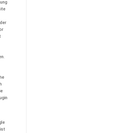
zung
ite
 der
or
t
en.
che
h
ie
ugin
gle
ist