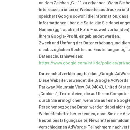
an dem Zeichen „G +1“ zu erkennen. Wenn Sie bei 
Interesse an unserer Webseite ausdrücken und I
speichert Google sowohl die Information, dass S
Informationen über die Seite, die Sie dabei an
Namen (ggf. auch mit Foto – soweit vorhanden) 
Ihrem Google-Profil, eingeblendet werden.
Zweck und Umfang der Datenerhebung und die w
diesbezüglichen Rechte und Einstellungsmöglic
Datenschutzhinweisen:
https://www.google.com/intl/de/policies/priva
Datenschutzerklärung für das „Google AdWord
Diese Website verwendet die „Google AdWords C
Parkway, Mountain View, CA 94043, United Stat
„Cookies“, Textdateien, die auf Ihrem Computer
durch Sie ermöglichen, wenn Sie auf eine Google
Personenbezogene Daten werden dabei nicht gesp
Webseitenbetreiber erkennen, dass Sie eine Anze
Bestellbestätigungsseite, Newsletteranmeldung
verschiedenen AdWords-Teilnehmern nachverfo