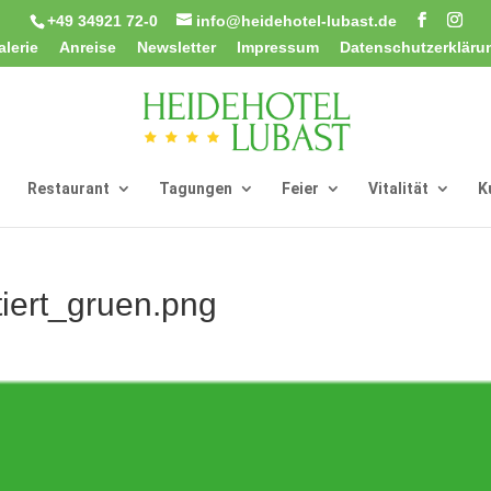
+49 34921 72-0
info@heidehotel-lubast.de
alerie
Anreise
Newsletter
Impressum
Datenschutzerkläru
Restaurant
Tagungen
Feier
Vitalität
K
iert_gruen.png