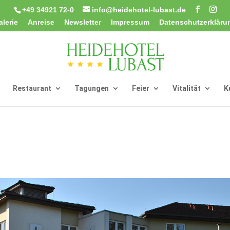
+49 34921 72-0
info@heidehotel-lubast.de
alerie
Anreise
Newsletter
Impressum
Datenschutzerkläru
Restaurant
Tagungen
Feier
Vitalität
K