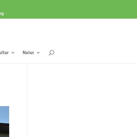
ng
ultur
Natur