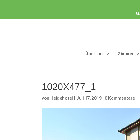
G
Über uns
Zimmer
1020X477_1
von
Heidehotel
|
Juli 17, 2019
|
0 Kommentare